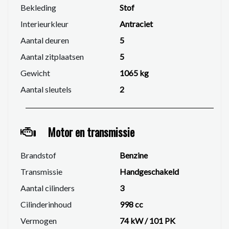
volledige aandacht krijgt en optimaal geholpen kan
Bekleding
Stof
worden. Plan een afspraak via 06 25 567 256 of
Interieurkleur
Antraciet
info@lwautomotive.nl.
Aantal deuren
5
Aantal zitplaatsen
5
Gewicht
1065 kg
Aantal sleutels
2
Motor en transmissie
Brandstof
Benzine
Transmissie
Handgeschakeld
Aantal cilinders
3
Cilinderinhoud
998 cc
Vermogen
74 kW / 101 PK