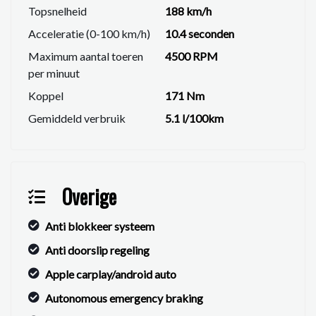
Topsnelheid
188 km/h
Acceleratie (0-100 km/h)
10.4 seconden
Maximum aantal toeren
4500 RPM
per minuut
Koppel
171 Nm
Gemiddeld verbruik
5.1 l/100km
Overige
Anti blokkeer systeem
Anti doorslip regeling
Apple carplay/android auto
Autonomous emergency braking