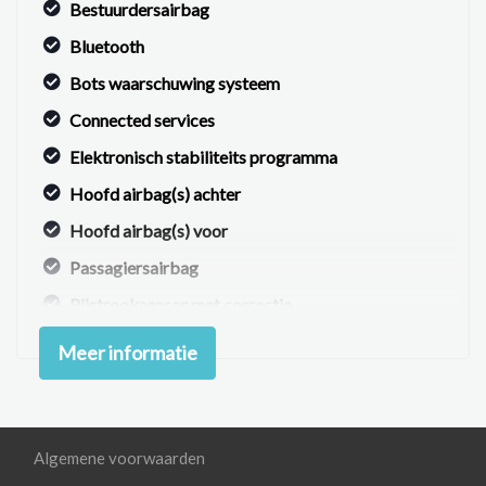
Bestuurdersairbag
Bluetooth
Bots waarschuwing systeem
Connected services
Elektronisch stabiliteits programma
Hoofd airbag(s) achter
Hoofd airbag(s) voor
Passagiersairbag
Rijstrooksensor met correctie
Uitstap waarschuwing
Meer informatie
Volledig digitaal instrumentenpaneel
Zij airbag(s) voor
Exterieur
Algemene voorwaarden