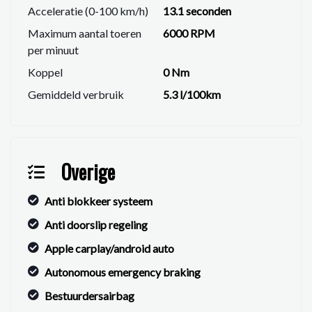
Acceleratie (0-100 km/h)
13.1 seconden
Maximum aantal toeren
6000 RPM
per minuut
Koppel
0 Nm
Gemiddeld verbruik
5.3 l/100km
Overige
Anti blokkeer systeem
Anti doorslip regeling
Apple carplay/android auto
Autonomous emergency braking
Bestuurdersairbag