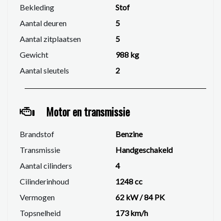
volledige aandacht krijgt en optimaal geholpen kan
Bekleding
Stof
worden. Plan een afspraak via 06 25 567 256 of
Aantal deuren
5
info@lwautomotive.nl.
Aantal zitplaatsen
5
Gewicht
988 kg
Aantal sleutels
2
Motor en transmissie
Brandstof
Benzine
Transmissie
Handgeschakeld
Aantal cilinders
4
Cilinderinhoud
1248 cc
Vermogen
62 kW / 84 PK
Topsnelheid
173 km/h