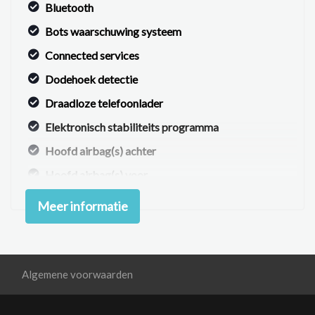
Bluetooth
Bots waarschuwing systeem
Connected services
Dodehoek detectie
Draadloze telefoonlader
Elektronisch stabiliteits programma
Hoofd airbag(s) achter
Hoofd airbag(s) voor
Passagiersairbag
Meer informatie
Rijstrooksensor met correctie
Uitstap waarschuwing
Volledig digitaal instrumentenpaneel
Algemene voorwaarden
Zij airbag(s) voor